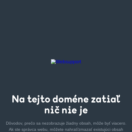
Na tejto
doméne zatiaľ
nič nie je
Dôvodov, prečo sa nezobrazuje žiadny obsah, môže byť
viacero.
Ak ste správca webu, môžete nahrať/zmazať
existujúci obsah